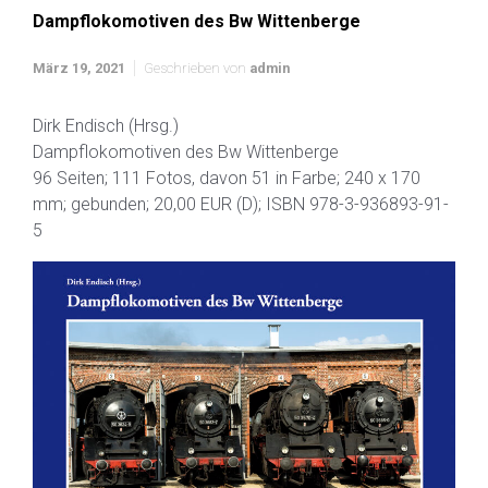
Dampflokomotiven des Bw Wittenberge
März 19, 2021
Geschrieben von
admin
Dirk Endisch (Hrsg.)
Dampflokomotiven des Bw Wittenberge
96 Seiten; 111 Fotos, davon 51 in Farbe; 240 x 170
mm; gebunden; 20,00 EUR (D); ISBN 978-3-936893-91-
5