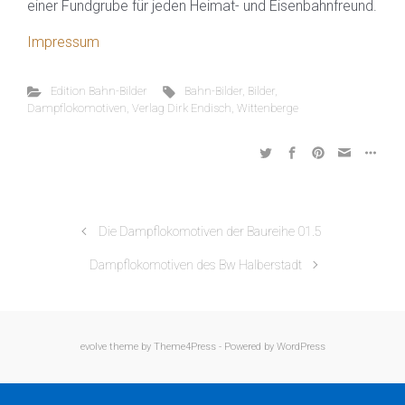
einer Fundgrube für jeden Heimat- und Eisenbahnfreund.
Impressum
Edition Bahn-Bilder
Bahn-Bilder
,
Bilder
,
Dampflokomotiven
,
Verlag Dirk Endisch
,
Wittenberge
Die Dampflokomotiven der Baureihe 01.5
Dampflokomotiven des Bw Halberstadt
evolve
theme by Theme4Press - Powered by
WordPress