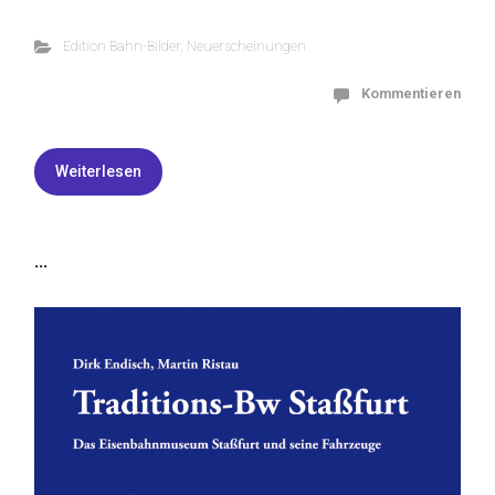
Edition Bahn-Bilder
,
Neuerscheinungen
Kommentieren
Weiterlesen
...