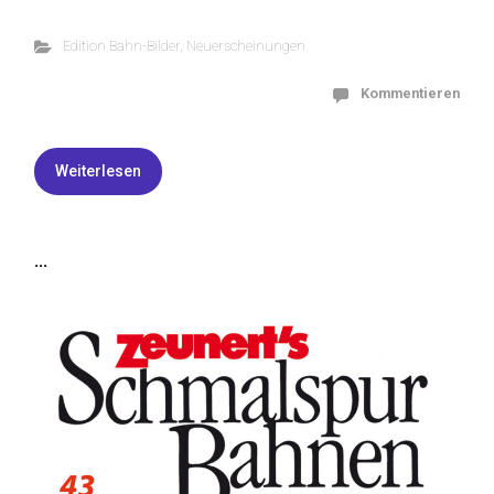
Edition Bahn-Bilder
,
Neuerscheinungen
Kommentieren
Weiterlesen
...