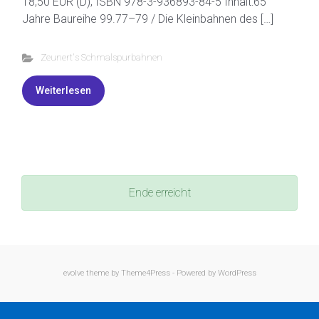
18,50 EUR (D); ISBN 978-3-936893-84-5 Inhalt:65
Jahre Baureihe 99.77–79 / Die Kleinbahnen des […]
Zeunert's Schmalspurbahnen
Weiterlesen
Ende erreicht
evolve
theme by Theme4Press - Powered by
WordPress