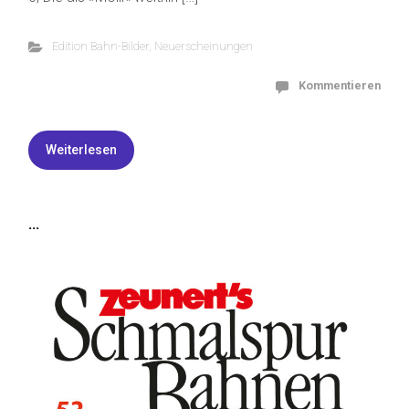
Edition Bahn-Bilder
,
Neuerscheinungen
Kommentieren
Weiterlesen
...