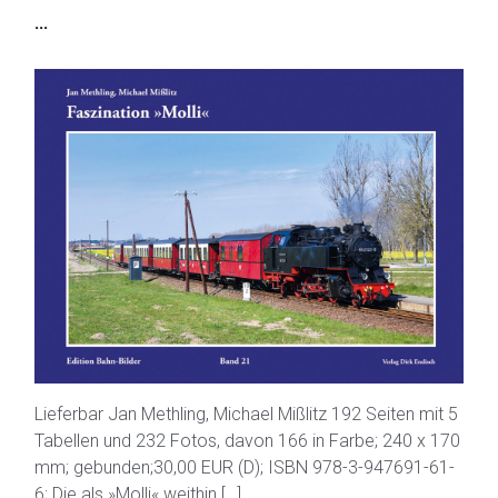
...
Lieferbar Jan Methling, Michael Mißlitz 192 Seiten mit 5
Tabellen und 232 Fotos, davon 166 in Farbe; 240 x 170
mm; gebunden;30,00 EUR (D); ISBN 978-3-947691-61-
6; Die als »Molli« weithin […]