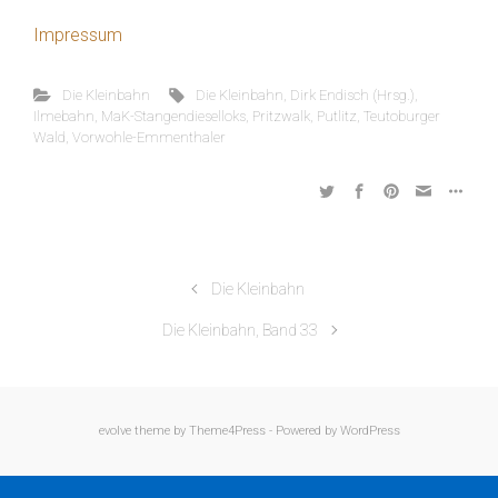
Impressum
Die Kleinbahn
Die Kleinbahn
,
Dirk Endisch (Hrsg.)
,
Ilmebahn
,
MaK-Stangendieselloks
,
Pritzwalk
,
Putlitz
,
Teutoburger
Wald
,
Vorwohle-Emmenthaler
Die Kleinbahn
Die Kleinbahn, Band 33
evolve
theme by Theme4Press - Powered by
WordPress