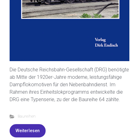
Die Deutsche Reichsbahn-Gesellschaft (DRG) benötigte
ab Mitte der 1920er-Jahre moderne, leistungsfähige
Dampflokomotiven für den Nebenbahndienst. Im
Rahmen ihres Einheitslokprogramms entwickelte die
DRG eine Typenserie, zu der die Baureihe 64 zählte.
Baureihen
Weiterlesen